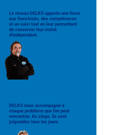
Le réseau DELKO apporte une force
aux franchisés, des compétences
et un suivi tout en leur permettant
de conserver leur statut
d'indépendant.
ERIC DE SOUZA
DELKO LAMBESC
Ancien gérant de pizzerias
DELKO nous accompagne à
chaque problème que l'on peut
rencontrer. Au siège, ils sont
joignables tous les jours.