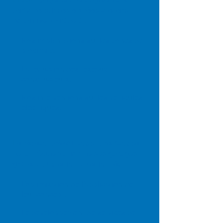
certaine sur ses entrées ateliers
notamment grâce à :
Nos implantations sur les zones de
proximité.
La réduction des réseaux
constructeurs.
Nos interventions sur les véhicules
électriques.
Le réseau prévoit aussi une hausse
de la fréquentation de ses garages
grâce à plusieurs facteurs clés :
L’optimisation de l’application de
leur concept.
Le développement de services de
carrosserie.