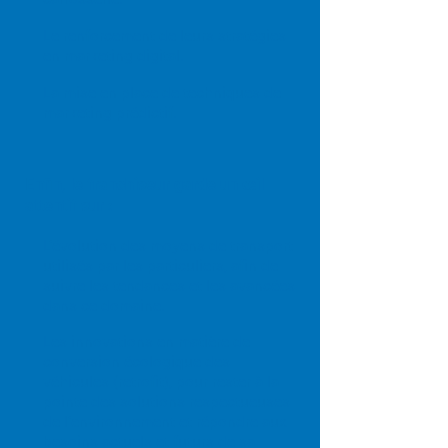
Le renforcement de leurs stratégies
en marketing digital.
La mise en place de techniques de
marketing prédictif.
Enfin, le franchiseur garde un œil
attentif sur :
L’évolution des moyens de transport
utilisés par les particuliers, afin de
suivre les tendances et les avancées
dans ce domaine.
Les innovations en matière de
conversion écologique des
véhicules (retrofit), pour rester à la
pointe des solutions respectueuses
de l’environnement et répondre aux
besoins actuels et futurs de sa