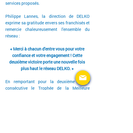
services proposés.
Philippe Lannes, la direction de DELKO 
exprime sa gratitude envers ses franchisés et 
remercie chaleureusement l'ensemble du 
réseau :
« Merci à chacun d'entre vous pour votre 
confiance et votre engagement ! Cette 
deuxième victoire porte une nouvelle fois 
plus haut le réseau DELKO. » 
En remportant pour la deuxième année 
consécutive le Trophée de la Meilleure 
Franchise de France dans la section auto-
moto, DELKO confirme son statut de 
référence dans le secteur et place la 
satisfaction de ses franchisés au cœur de sa 
réussite.