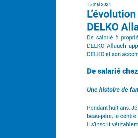
15 mai 2024
L’évolutio
DELKO Alla
De salarié à propri
DELKO Allauch appa
DELKO et son accomp
De salarié chez
Une histoire de fam
Pendant huit ans, J
beau-père, le centre 
Il s'inscrit véritable