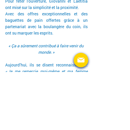
Pour fêter l’ouverture, Giovanni et Laetitia 
ont misé sur la simplicité et la proximité.
Avec des offres exceptionnelles et des 
baguettes de pain offertes grâce à un 
partenariat avec la boulangère du coin, ils 
ont su marquer les esprits.
« Ça a sûrement contribué à faire venir du 
monde. »
Aujourd’hui, ils se disent reconnaissants : 
« Je me remercie moi-même et ma femme 
déjà !
» 
plaisante Giovanni. « 
Et je remercie 
aussi DELKO
de nous avoir fait confiance. »
👉
Alors, si vous avez besoin d’un 
changement de pneus, d’une révision ou d’un 
simple contrôle, le 
garage DELKO Saint-
Martin-de-Crau
vous attend. Si vous passez, 
peut-être croiserez-vous quelques moutons 