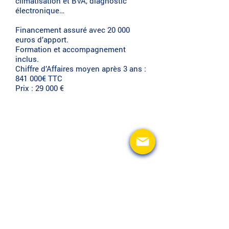
climatisation et BVA, diagnostic
électronique…
Financement assuré avec 20 000
euros d’apport.
Formation et accompagnement
inclus.
Chiffre d’Affaires moyen après 3 ans :
841 000€ TTC
Prix : 29 000 €
Loyer de
2800 € HT/MOIS
CA MOYEN
à développer
CONTACTEZ-NOUS